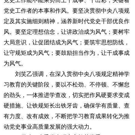
党史工作能不能乘势而上干成事、干出彩，关键看
党史工作者的本事和作风。要坚决贯彻中央八项规
定及其实施细则精神，涵养新时代党史干部优良作
风。要坚定理想信念，让讲政治成为风气；要树牢
大局意识，让促团结成为风气；要筑牢思想防线，
让守规矩成为风气；要鼓励担当作为，让干成事成
为风气。
刘笑乙强调，在深入贯彻中央八项规定精神学
习教育的关键阶段，要以不松劲、不停顿、不懈怠
的劲头，一体推进学查改，切实把作风硬要求变成
硬措施、让铁规矩长出铁牙齿，确保学有质量、查
有力度、改有成效，不断把学习教育成果转化为推
动党史事业高质量发展的强大动力。