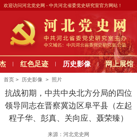
欢迎访问河北党史网 - 中共河北省委党史研究室官方网站！
杰
红色足迹
历史影像
网上展馆
首页
> 历史影像 >
照片
抗战初期，中共中央北方分局的四位
领导同志在晋察冀边区阜平县（左起
程子华、彭真、关向应、聂荣臻）
来源：河北党史网